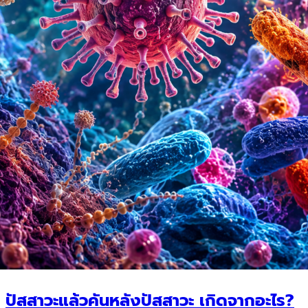
ปัสสาวะแล้วคันหลังปัสสาวะ เกิดจากอะไร?