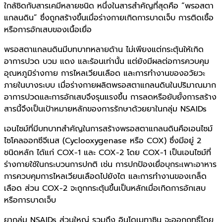
ใกล้ชิดกับสารเคมีหลายชนิด หนึ่งในสารสำคัญที่สุดคือ “พรอสตา
แกลนดิน” ซึ่งถูกสร้างขึ้นเมื่อร่างกายเกิดการบาดเจ็บ การติดเชื้อ
หรือการอักเสบของเนื้อเยื่อ
พรอสตาแกลนดินมีบทบาทหลายด้าน ไม่เพียงแต่กระตุ้นให้เกิด
อาการปวด บวม แดง และร้อนเท่านั้น แต่ยังมีผลต่อการควบคุม
อุณหภูมิร่างกาย การไหลเวียนเลือด และการทำงานของอวัยวะ
ภายในบางระบบ เมื่อร่างกายผลิตพรอสตาแกลนดินในปริมาณมาก
อาการปวดและการอักเสบจึงรุนแรงขึ้น การลดหรือยับยั้งการสร้าง
สารนี้จึงเป็นเป้าหมายหลักของการรักษาด้วยยาในกลุ่ม NSAIDs
เอนไซม์ที่มีบทบาทสำคัญในการสร้างพรอสตาแกลนดินคือเอนไซม์
ไซโคลออกซีจีเนส (Cyclooxygenase หรือ COX) ซึ่งมีอยู่ 2
ชนิดหลัก ได้แก่ COX-1 และ COX-2 โดย COX-1 เป็นเอนไซม์ที่
ร่างกายใช้ในกระบวนการปกติ เช่น การปกป้องเยื่อบุกระเพาะอาหาร
การควบคุมการไหลเวียนเลือดไปยังไต และการทำงานของเกล็ด
เลือด ส่วน COX-2 จะถูกกระตุ้นขึ้นเป็นหลักเมื่อเกิดการอักเสบ
หรือการบาดเจ็บ
ยากลุ่ม NSAIDs ส่วนใหญ่ รวมถึง อินโดเมทาซิน จะออกฤทธิ์โดย