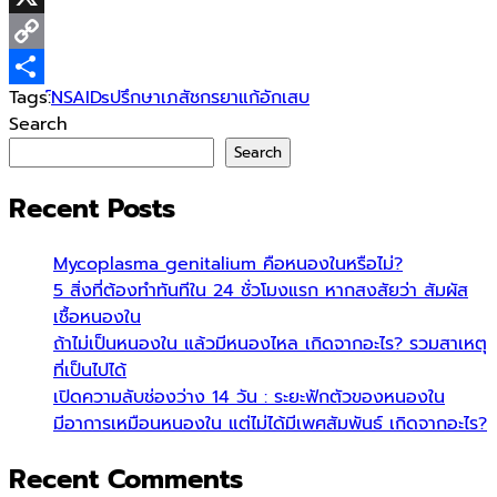
X
Copy
Tags:
์NSAIDs
ปรึกษาเภสัชกร
ยาแก้อักเสบ
Link
Share
Search
Search
Recent Posts
Mycoplasma genitalium คือหนองในหรือไม่?
5 สิ่งที่ต้องทำทันทีใน 24 ชั่วโมงแรก หากสงสัยว่า สัมผัส
เชื้อหนองใน
ถ้าไม่เป็นหนองใน แล้วมีหนองไหล เกิดจากอะไร? รวมสาเหตุ
ที่เป็นไปได้
เปิดความลับช่องว่าง 14 วัน : ระยะฟักตัวของหนองใน
มีอาการเหมือนหนองใน แต่ไม่ได้มีเพศสัมพันธ์ เกิดจากอะไร?
Recent Comments