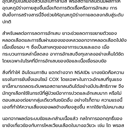
อุณหภูมิในสมองส่วนไฮโปทาลามัส พรอสตาแกลนดินมีผลทำให้
อุณหภูมิร่างกายสูงขึ้นเมื่อเกิดการติดเชื้อหรือการอักเสบ การ
ยับยั้งการสร้างสารนี้จึงช่วยให้อุณหภูมิร่างกายลดลงกลับสู่ระดับ
ปกติ
สำหรับผลต่อการลดการอักเสบ ยาจะช่วยลดการขยายตัวของ
หลอดเลือดและการซึมผ่านของของเหลวออกจากหลอดเลือดไปยัง
เนื้อเยื่อรอบ ๆ ซึ่งเป็นสาเหตุของอาการบวมและแดง เมื่อ
กระบวนการเหล่านี้ลดลง อาการอักเสบจึงทุเลาลงอย่างเห็นได้ชัด
โดยเฉพาะในโรคที่มีการอักเสบของข้อและเนื้อเยื่อรอบข้อ
สิ่งที่ทำให้ อินโดเมทาซิน แตกต่างจาก NSAIDs บางชนิดคือความ
แรงในการยับยั้งเอนไซม์ COX โดยเฉพาะในภาวะอักเสบที่รุนแรง
ยานี้สามารถลดระดับพรอสตาแกลนดินได้อย่างมีประสิทธิภาพ จึง
มักถูกเลือกใช้ในกรณีที่ผู้ป่วยมีอาการปวดและอักเสบมาก หรือไม่
ตอบสนองต่อยากลุ่มเดียวกันชนิดอื่น อย่างไรก็ตาม ความแรงนี้
เองที่ทำให้ความเสี่ยงของผลข้างเคียงสูงขึ้น หากใช้ยาไม่เหมาะสม
นอกจากผลต่อระบบข้อและกล้ามเนื้อแล้ว กลไกการออกฤทธิ์ของ
ยายังเกี่ยวข้องกับการไหลเวียนเลือดในบางอวัยวะ เช่น ไต พรอส