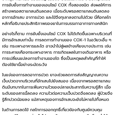
การยับยั้งการทำงานของเอนไซม์ COX ทั้งสองชนิด ส่งผลให้การ
สร้างพรอสตาแกลนดินลดลง เมื่อระดับพรอสตาแกลนดินลดลง
อาการอักเสบ อาการปวด และไข้จึงทุเลาลงตามไปด้วย นี่คือกลไก
หลักที่อธิบายประสิทธิภาพของยาในการบรรเทาอาการทางคลินิก
อย่างไรก็ตาม การยับยั้งเอนไซม์ COX ไม่ได้เกิดขึ้นเฉพาะบริเวณที่
มีการอักเสบเท่านั้น การลดการทำงานของ COX-1 ในอวัยวะอื่น ๆ
เช่น กระเพาะอาหารและไต อาจนำไปสู่ผลข้างเคียงบางประการ เช่น
การระคายเคืองกระเพาะอาหาร การเกิดแผลในทางเดินอาหาร หรือ
การเปลี่ยนแปลงการทำงานของไต ซึ่งเป็นเหตุผลสำคัญที่ทำให้
ต้องใช้ยานี้อย่างระมัดระวัง
ในแง่ของการลดอาการปวด ยาจะช่วยลดการส่งสัญญาณความ
เจ็บปวดจากบริเวณที่อักเสบไปยังสมอง เนื่องจากพรอสตาแกลน
ดินมีบทบาทในการเพิ่มความไวของปลายประสาทรับความรู้สึก เมื่อ
ระดับของสารนี้ลดลง ความไวต่อความเจ็บปวดจึงลดลง ผู้ป่วยจึง
รู้สึกปวดน้อยลง แม้สาเหตุของการอักเสบจะยังไม่หายไปทั้งหมด
ในด้านการลดไข้ กลไกการออกฤทธิ์เกี่ยวข้องกับศูนย์ควบคุม