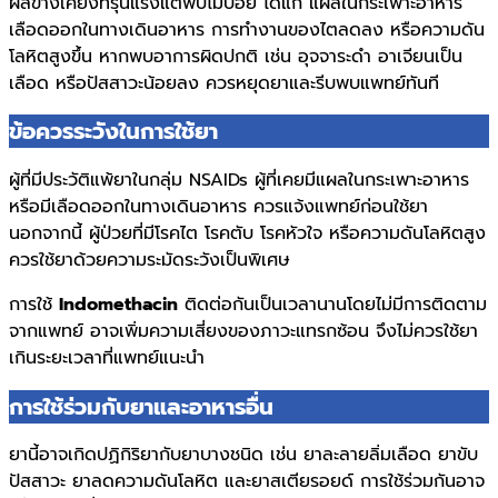
ผลข้างเคียงที่รุนแรงแต่พบไม่บ่อย ได้แก่ แผลในกระเพาะอาหาร
เลือดออกในทางเดินอาหาร การทำงานของไตลดลง หรือความดัน
โลหิตสูงขึ้น หากพบอาการผิดปกติ เช่น อุจจาระดำ อาเจียนเป็น
เลือด หรือปัสสาวะน้อยลง ควรหยุดยาและรีบพบแพทย์ทันที
ข้อควรระวังในการใช้ยา
ผู้ที่มีประวัติแพ้ยาในกลุ่ม NSAIDs ผู้ที่เคยมีแผลในกระเพาะอาหาร
หรือมีเลือดออกในทางเดินอาหาร ควรแจ้งแพทย์ก่อนใช้ยา
นอกจากนี้ ผู้ป่วยที่มีโรคไต โรคตับ โรคหัวใจ หรือความดันโลหิตสูง
ควรใช้ยาด้วยความระมัดระวังเป็นพิเศษ
การใช้
Indomethacin
ติดต่อกันเป็นเวลานานโดยไม่มีการติดตาม
จากแพทย์ อาจเพิ่มความเสี่ยงของภาวะแทรกซ้อน จึงไม่ควรใช้ยา
เกินระยะเวลาที่แพทย์แนะนำ
การใช้ร่วมกับยาและอาหารอื่น
ยานี้อาจเกิดปฏิกิริยากับยาบางชนิด เช่น ยาละลายลิ่มเลือด ยาขับ
ปัสสาวะ ยาลดความดันโลหิต และยาสเตียรอยด์ การใช้ร่วมกันอาจ