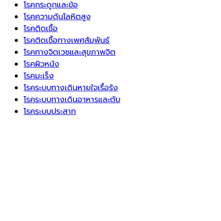
โรคกระดูกและข้อ
โรคความดันโลหิตสูง
โรคติดเชื้อ
โรคติดเชื้อทางเพศสัมพันธ์
โรคทางจิตเวชและสุขภาพจิต
โรคผิวหนัง
โรคมะเร็ง
โรคระบบทางเดินหายใจเรื้อรัง
โรคระบบทางเดินอาหารและตับ
โรคระบบประสาท
โรคระบบภูมิคุ้มกัน
โรคหัวใจและหลอดเลือด
โรคอ้วนและภาวะน้ำหนักเกิน
โรคเบาหวาน
โรคไขมันในเลือดสูง
โรคไต
โรคไม่ติดต่อ
ไวรัส