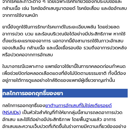
จากโรคและภาวะต่าง ๆ โดยเฉพาะโรคที่เกี่ยวข้องกับระบบข้อและ
กล้ามเนื้อ เช่น โรคข้ออักเสบรูมาตอยด์ โรคข้อเสื่อม และข้ออักเสบ
จากการใช้งานหนัก
ยานี้ยังถูกใช้ในการรักษาโรคเกาต์ในระยะเฉียบพลัน โดยช่วยลด
อาการปวด บวม และร้อนบริเวณข้อได้อย่างมีประสิทธิภาพ หากใช้
ตั้งแต่ระยะแรกของอาการ นอกจากนี้ยังสามารถใช้ในภาวะอักเสบ
ของเส้นเอ็น กล้ามเนื้อ และเนื้อเยื่อรอบข้อ รวมถึงอาการปวดหลัง
หรือปวดคอจากการอักเสบ
ในบางกรณีเฉพาะทาง แพทย์อาจใช้ยานี้ในทารกคลอดก่อนกำหนด
เพื่อช่วยปิดท่อหลอดเลือดแดงที่ยังไม่ปิดตามธรรมชาติ ทั้งนี้ต้อง
อยู่ภายใต้การดูแลอย่างใกล้ชิดของแพทย์ผู้เชี่ยวชาญเท่านั้น
กลไกการออกฤทธิ์ของยา
กลไกการออกฤทธิ์ของ
ยาต้านการอักเสบที่ไม่ใช่สเตียรอยด์
(NSAIDs)
เป็นหัวใจสำคัญที่ทำให้ยากลุ่มนี้สามารถลดอาการปวด
อักเสบ และไข้ได้อย่างมีประสิทธิภาพ โดยพื้นฐานแล้ว อาการ
อักเสบและความเจ็บปวดที่เกิดขึ้นในร่างกายมีความเกี่ยวข้องอย่าง