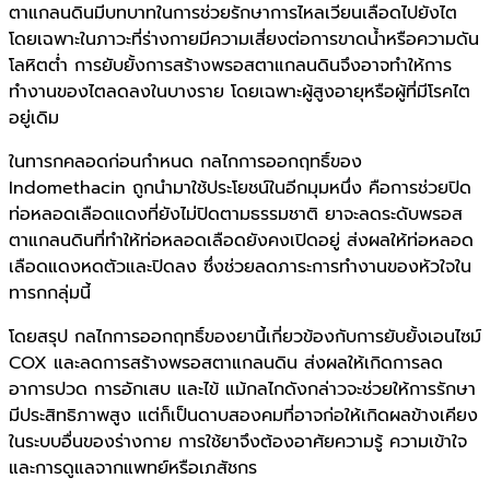
ตาแกลนดินมีบทบาทในการช่วยรักษาการไหลเวียนเลือดไปยังไต
โดยเฉพาะในภาวะที่ร่างกายมีความเสี่ยงต่อการขาดน้ำหรือความดัน
โลหิตต่ำ การยับยั้งการสร้างพรอสตาแกลนดินจึงอาจทำให้การ
ทำงานของไตลดลงในบางราย โดยเฉพาะผู้สูงอายุหรือผู้ที่มีโรคไต
อยู่เดิม
ในทารกคลอดก่อนกำหนด กลไกการออกฤทธิ์ของ
Indomethacin ถูกนำมาใช้ประโยชน์ในอีกมุมหนึ่ง คือการช่วยปิด
ท่อหลอดเลือดแดงที่ยังไม่ปิดตามธรรมชาติ ยาจะลดระดับพรอส
ตาแกลนดินที่ทำให้ท่อหลอดเลือดยังคงเปิดอยู่ ส่งผลให้ท่อหลอด
เลือดแดงหดตัวและปิดลง ซึ่งช่วยลดภาระการทำงานของหัวใจใน
ทารกกลุ่มนี้
โดยสรุป กลไกการออกฤทธิ์ของยานี้เกี่ยวข้องกับการยับยั้งเอนไซม์
COX และลดการสร้างพรอสตาแกลนดิน ส่งผลให้เกิดการลด
อาการปวด การอักเสบ และไข้ แม้กลไกดังกล่าวจะช่วยให้การรักษา
มีประสิทธิภาพสูง แต่ก็เป็นดาบสองคมที่อาจก่อให้เกิดผลข้างเคียง
ในระบบอื่นของร่างกาย การใช้ยาจึงต้องอาศัยความรู้ ความเข้าใจ
และการดูแลจากแพทย์หรือเภสัชกร