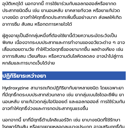
อุบัติเหตุได้ นอกจากนี้ การใช้ยาร่วมกับแอลกอฮอล์หรือยากด
ประสาทชนิดอื่น เช่น ยานอนหลับ ยาคลายกังวล หรือยาแก้ปวด
บางชนิด อาจทำให้ฤทธิ์กดประสาทเพิ่มขึ้นอย่างมาก ส่งผลให้เกิด
อาการซึม สับสน หรือกดการหายใจได้
ผู้สูงอายุเป็นอีกกลุ่มหนึ่งที่ต้องใช้ยานี้ด้วยความระมัดระวังเป็น
พิเศษ เนื่องจากระบบประสาทและการทำงานของอวัยวะต่าง ๆ อาจ
เสื่อมถอยตามวัย ทำให้ไวต่อฤทธิ์ของยามากขึ้น ผลข้างเคียง เช่น
อาการสับสน เวียนศีรษะ หรือความดันโลหิตลดลง อาจนำไปสู่การ
หกล้มและการบาดเจ็บได้ง่าย
ปฏิกิริยาระหว่างยา
Hydroxyzine สามารถเกิดปฏิกิริยากับยาหลายชนิด โดยเฉพาะยา
ที่มีฤทธิ์กดระบบประสาทส่วนกลาง เช่น ยากลุ่มเบนโซไดอะซีพีน ยา
นอนหลับ ยาแก้ปวดกลุ่มโอปิออยด์ และแอลกอฮอล์ การใช้ร่วมกัน
อาจทำให้ฤทธิ์ง่วงและการกดประสาทรุนแรงขึ้น
นอกจากนี้ ยาที่มีฤทธิ์ต้านโคลิเนอร์จิก เช่น ยาบางชนิดที่ใช้รักษา
โรคพาร์กินสัน หรือยาขยายหลอดลมบางประเภท อาจเสริมฤทธิ์กัน