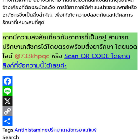
ข้างเคียงที่ต้องระมัดระวัง การใช้ยาภายใต้คำแนะนำของแพทย์หรือ
เภสัชกรจึงเป็นสิ่งสำคัญ เพื่อให้เกิดความปลอดภัยและได้ผลการ
รักษาที่เหมาะสมที่สุด
หากมีความสงสัยเกี่ยวกับอาการที่เป็นอยู่ สามารถ
ปรึกษาเภสัชกรได้โดยตรงพร้อมสั่งยารักษา โดยแอด
ไลน์
@733khpqc
หรือ
Scan QR CODE โดยกด
ลิงค์ที่ข้อความนี้ได้เลยค่ะ
Facebook
Line
X
Copy
Tags:
Antihistamine
ปรึกษาเภสัชกร
ยาแก้แพ้
Link
Share
Search