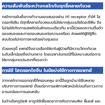
ความสัมพันธ์ระหว่างกลไกกับฤทธิ์คลายกังวล
กลไกการยับยั้งการทำงานของสมองผ่าน H1 receptor ทำให้ ไฮ
ดรอกไซซีน มีฤทธิ์คลายกังวลแบบไม่ใช่ยากลุ่มเบนโซไดอะซีพีน จึง
ไม่ก่อให้เกิดการเสพติดในลักษณะเดียวกัน ยานี้ช่วยลดความตื่นตัว
ของสมองและการตอบสนองต่อความเครียด ส่งผลให้ผู้ใช้รู้สึก
สงบโดยไม่กดการหายใจอย่างรุนแรง
ด้วยเหตุนี้ แพทย์จึงอาจเลือกใช้ยาในผู้ป่วยที่มีความวิตกกังวล
ระดับเล็กน้อยถึงปานกลาง โดยเฉพาะในกรณีที่ไม่เหมาะสมต่อการ
ใช้ยากลุ่มกดประสาทที่แรงกว่า
การใช้ ไฮดรอกไซซีน ในข้อบ่งใช้ทางการแพทย์
จากกลไกการออกฤทธิ์ที่ครอบคลุม ยานี้จึงถูกนำมาใช้ในหลาย
บริบททางการแพทย์ ตั้งแต่อาการแพ้ทางผิวหนังไปจนถึงภาวะทาง
อารมณ์และการนอนหลับ
ในด้านโรคภูมิแพ้ ยาถูกใช้เพื่อลดอาการคันจากลมพิษ ผื่นแพ้ และ