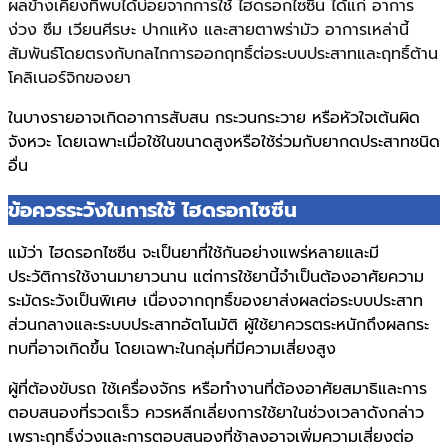
ผลข้างเคียงที่พบได้บ่อยจากการใช้ ไฮดรอกไซซีน ได้แก่ อาการ
ง่วง ซึม เวียนศีรษะ ปากแห้ง และสายตาพร่ามัว อาการเหล่านี้
สัมพันธ์โดยตรงกับกลไกการออกฤทธิ์ต่อระบบประสาทและฤทธิ์ต้าน
โคลิเนอร์จิกของยา
ในบางรายอาจเกิดอาการสับสน กระวนกระวาย หรือหัวใจเต้นผิด
จังหวะ โดยเฉพาะเมื่อใช้ในขนาดสูงหรือใช้ร่วมกับยากดประสาทชนิด
อื่น
ข้อควรระวังในการใช้ ไฮดรอกไซซีน
แม้ว่า ไฮดรอกไซซีน จะเป็นยาที่ใช้กันอย่างแพร่หลายและมี
ประวัติการใช้งานมายาวนาน แต่การใช้ยานี้จำเป็นต้องอาศัยความ
ระมัดระวังเป็นพิเศษ เนื่องจากฤทธิ์ของยาส่งผลต่อระบบประสาท
ส่วนกลางและระบบประสาทอัตโนมัติ ผู้ใช้ยาควรตระหนักถึงผลกระ
ทบที่อาจเกิดขึ้น โดยเฉพาะในกลุ่มที่มีความเสี่ยงสูง
ผู้ที่ต้องขับรถ ใช้เครื่องจักร หรือทำงานที่ต้องอาศัยสมาธิและการ
ตอบสนองที่รวดเร็ว ควรหลีกเลี่ยงการใช้ยาในช่วงเวลาดังกล่าว
เพราะฤทธิ์ง่วงและการตอบสนองที่ช้าลงอาจเพิ่มความเสี่ยงต่อ