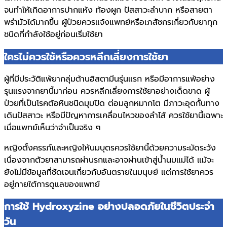
จนทำให้เกิดอาการปากแห้ง ท้องผูก ปัสสาวะลำบาก หรือสายตา
พร่ามัวได้มากขึ้น ผู้ป่วยควรแจ้งแพทย์หรือเภสัชกรเกี่ยวกับยาทุก
ชนิดที่กำลังใช้อยู่ก่อนเริ่มใช้ยา
ใครไม่ควรใช้หรือควรหลีกเลี่ยงการใช้ยา
ผู้ที่มีประวัติแพ้ยากลุ่มต้านฮิสตามีนรุ่นแรก หรือมีอาการแพ้อย่าง
รุนแรงจากยานี้มาก่อน ควรหลีกเลี่ยงการใช้ยาอย่างเด็ดขาด ผู้
ป่วยที่เป็นโรคต้อหินชนิดมุมปิด ต่อมลูกหมากโต มีภาวะอุดกั้นทาง
เดินปัสสาวะ หรือมีปัญหาการเคลื่อนไหวของลำไส้ ควรใช้ยานี้เฉพาะ
เมื่อแพทย์เห็นว่าจำเป็นจริง ๆ
หญิงตั้งครรภ์และหญิงให้นมบุตรควรใช้ยานี้ด้วยความระมัดระวัง
เนื่องจากตัวยาสามารถผ่านรกและอาจผ่านเข้าสู่น้ำนมแม่ได้ แม้จะ
ยังไม่มีข้อมูลที่ชัดเจนเกี่ยวกับอันตรายในมนุษย์ แต่การใช้ยาควร
อยู่ภายใต้การดูแลของแพทย์
การใช้ Hydroxyzine อย่างปลอดภัยในชีวิตประจำ
วัน