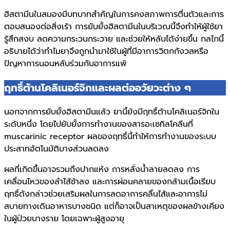
ฮิสตามีนในสมองมีบทบาทสำคัญในการคงสภาพการตื่นตัวและการ
ตอบสนองต่อสิ่งเร้า การยับยั้งฮิสตามีนในบริเวณนี้จึงทำให้ผู้ใช้ยา
รู้สึกสงบ ลดความกระวนกระวาย และช่วยให้หลับได้ง่ายขึ้น กลไกนี้
อธิบายได้ว่าทำไมยาจึงถูกนำมาใช้ในผู้ที่มีอาการวิตกกังวลหรือ
ปัญหาการนอนหลับร่วมกับอาการแพ้
ฤทธิ์ต้านโคลิเนอร์จิกและผลต่ออวัยวะต่าง ๆ
นอกจากการยับยั้งฮิสตามีนแล้ว ยานี้ยังมีฤทธิ์ต้านโคลิเนอร์จิกใน
ระดับหนึ่ง โดยไปยับยั้งการทำงานของสารอะเซทิลโคลีนที่
muscarinic receptor ผลของฤทธิ์นี้ทำให้การทำงานของระบบ
ประสาทอัตโนมัติบางส่วนลดลง
ผลที่เกิดขึ้นอาจรวมถึงปากแห้ง การหลั่งน้ำลายลดลง การ
เคลื่อนไหวของลำไส้ช้าลง และการผ่อนคลายของกล้ามเนื้อเรียบ
ฤทธิ์ดังกล่าวช่วยเสริมผลในการลดอาการคลื่นไส้และอาการไม่
สบายทางเดินอาหารบางชนิด แต่ก็อาจเป็นสาเหตุของผลข้างเคียง
ในผู้ป่วยบางราย โดยเฉพาะผู้สูงอายุ