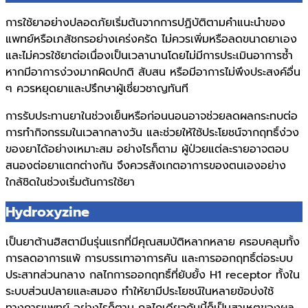
การใช้ยาอย่างปลอดภัยเริ่มต้นจากการปฏิบัติตามคำแนะนำของ
แพทย์หรือเภสัชกรอย่างเคร่งครัด ไม่ควรเพิ่มหรือลดขนาดยาเอง
และไม่ควรใช้ยาต่อเนื่องเป็นเวลานานโดยไม่มีการประเมินอาการซ้ำ
หากมีอาการง่วงมากผิดปกติ สับสน หรือมีอาการไม่พึงประสงค์อื่น
ๆ ควรหยุดยาและปรึกษาผู้เชี่ยวชาญทันที
การรับประทานยาในช่วงเย็นหรือก่อนนอนอาจช่วยลดผลกระทบต่อ
การทำกิจกรรมในเวลากลางวัน และช่วยให้ใช้ประโยชน์จากฤทธิ์ง่วง
ของยาได้อย่างเหมาะสม อย่างไรก็ตาม ผู้ป่วยแต่ละรายอาจตอบ
สนองต่อยาแตกต่างกัน จึงควรสังเกตอาการของตนเองอย่าง
ใกล้ชิดในช่วงเริ่มต้นการใช้ยา
Hydroxyzine
เป็นยาต้านฮิสตามีนรุ่นแรกที่มีคุณสมบัติหลากหลาย ครอบคลุมทั้ง
การลดอาการแพ้ การบรรเทาอาการคัน และการออกฤทธิ์ต่อระบบ
ประสาทส่วนกลาง กลไกการออกฤทธิ์ที่ยับยั้ง H1 receptor ทั้งใน
ระบบส่วนปลายและสมอง ทำให้ยามีประโยชน์ในหลายข้อบ่งใช้
ทางการแพทย์ อย่างไรก็ตาม กลไกเดียวกันนี้ก็เป็นสาเหตุของผล