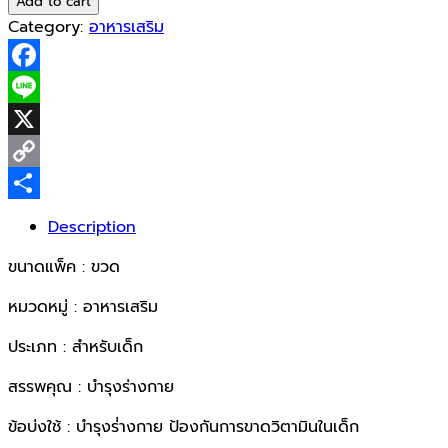
Add to cart
Plus
Category:
อาหารเสริม
60ml
quantity
Facebook
Line
X
Copy
Link
Share
Description
ขนาดแพ็ค : ขวด
หมวดหมู่ : อาหารเสริม
ประเภท : สำหรับเด็ก
สรรพคุณ : บำรุงร่างกาย
ข้อบ่งใช้ : บำรุงร่่างกาย ป้องกันการขาดวิตามินในเด็ก