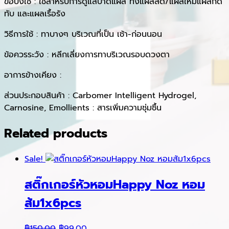
ข้อบ่งใช้ : ใช้สําหรับการดูแลบาดแผล ทั้งแผลสด/แผลใหม่แผลกด
ทับ และแผลเรื้อรัง
วิธีการใช้ : ทาบางๆ บริเวณที่เป็น เช้า-ก่อนนอน
ข้อควรระวัง : หลีกเลี่ยงการทาบริเวณรอบดวงตา
อาการข้างเคียง :
ส่วนประกอบสินค้า : Carbomer Intelligent Hydrogel,
Carnosine, Emollients : สารเพิ่มความชุ่มชื้น
Related products
Sale!
สติ๊กเกอร์หัวหอมHappy Noz หอม
ส้ม1x6pcs
Original
Current
฿
150.00
฿
99.00