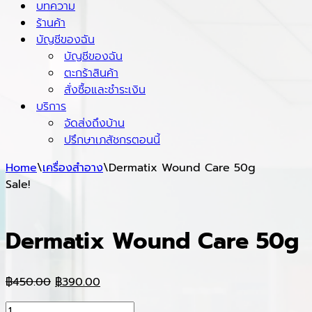
บทความ
ร้านค้า
บัญชีของฉัน
บัญชีของฉัน
ตะกร้าสินค้า
สั่งซื้อและชำระเงิน
บริการ
จัดส่งถึงบ้าน
ปรึกษาเภสัชกรตอนนี้
Home
\
เครื่องสำอาง
\
Dermatix Wound Care 50g
Sale!
Dermatix Wound Care 50g
Original
Current
฿
450.00
฿
390.00
price
price
Dermatix