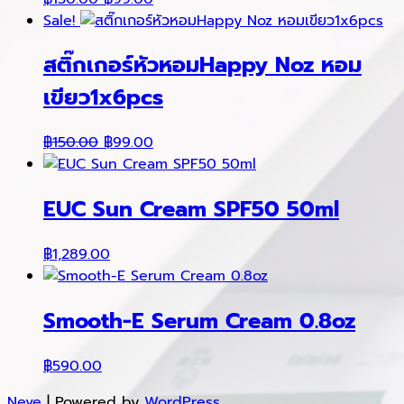
price
price
Sale!
was:
is:
สติ๊กเกอร์หัวหอมHappy Noz หอม
฿150.00.
฿99.00.
เขียว1x6pcs
Original
Current
฿
150.00
฿
99.00
price
price
was:
is:
EUC Sun Cream SPF50 50ml
฿150.00.
฿99.00.
฿
1,289.00
Smooth-E Serum Cream 0.8oz
฿
590.00
Neve
| Powered by
WordPress