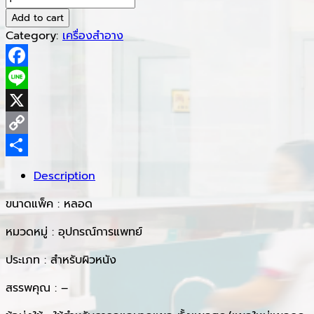
was:
is:
Wound
Add to cart
฿450.00.
฿390.00.
Care
Category:
เครื่องสำอาง
50g
quantity
Facebook
Line
X
Copy
Link
Share
Description
ขนาดแพ็ค : หลอด
หมวดหมู่ : อุปกรณ์การแพทย์
ประเภท : สำหรับผิวหนัง
สรรพคุณ : –