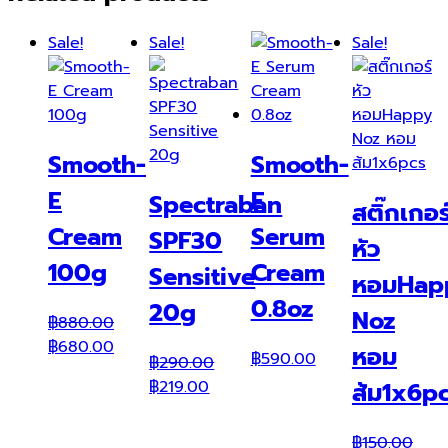
Sale!
Sale!
Sale!
Smooth-
Smooth-
E
E
Spectraban
สติ๊กเกอร
Cream
Serum
SPF30
หัว
100g
Cream
Sensitive
หอมHap
0.8oz
20g
Noz
฿
880.00
Original
Current
฿
680.00
หอม
฿
590.00
฿
290.00
price
price
Original
Current
฿
219.00
ส้ม1x6p
was:
is:
price
price
฿880.00.
฿680.00.
was:
is:
฿
150.00