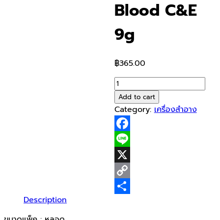
Blood C&E
9g
฿
365.00
Puricas
Plus
Add to cart
Advanced
Category:
เครื่องสำอาง
Dragon
Blood
Facebook
C&E
9g
Line
quantity
X
Copy
Description
Link
Share
ขนาดแพ็ค : หลอด