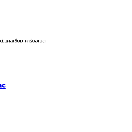
รด์,แคลเซียม คาร์บอเนต
ac