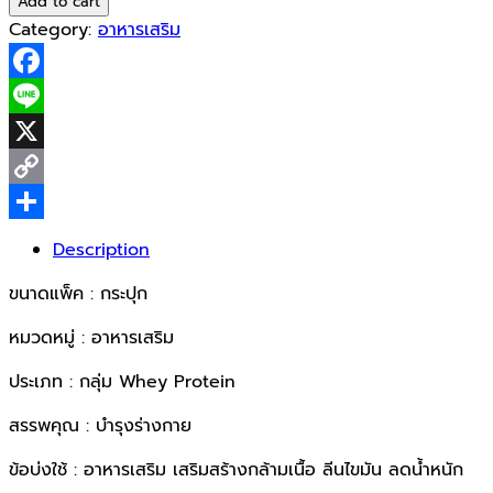
Add to cart
Whey
Category:
อาหารเสริม
Protein
Thai
Facebook
Tea
907.2g
Line
quantity
X
Copy
Link
Share
Description
ขนาดแพ็ค : กระปุก
หมวดหมู่ : อาหารเสริม
ประเภท : กลุ่ม Whey Protein
สรรพคุณ : บำรุงร่างกาย
ข้อบ่งใช้ : อาหารเสริม เสริมสร้างกล้ามเนื้อ ลีนไขมัน ลดน้ำหนัก