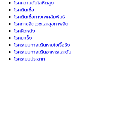
โรคความดันโลหิตสูง
โรคติดเชื้อ
โรคติดเชื้อทางเพศสัมพันธ์
โรคทางจิตเวชและสุขภาพจิต
โรคผิวหนัง
โรคมะเร็ง
โรคระบบทางเดินหายใจเรื้อรัง
โรคระบบทางเดินอาหารและตับ
โรคระบบประสาท
โรคระบบภูมิคุ้มกัน
โรคหัวใจและหลอดเลือด
โรคอ้วนและภาวะน้ำหนักเกิน
โรคเบาหวาน
โรคไขมันในเลือดสูง
โรคไต
โรคไม่ติดต่อ
ไวรัส
Neve
| Powered by
WordPress