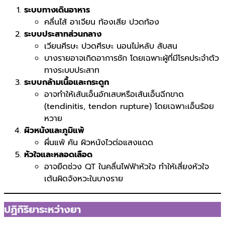
ระบบทางเดินอาหาร
คลื่นไส้ อาเจียน ท้องเสีย ปวดท้อง
ระบบประสาทส่วนกลาง
เวียนศีรษะ ปวดศีรษะ นอนไม่หลับ สับสน
บางรายอาจเกิดอาการชัก โดยเฉพาะผู้ที่มีโรคประจำตัว
ทางระบบประสาท
ระบบกล้ามเนื้อและกระดูก
อาจทำให้เส้นเอ็นอักเสบหรือเส้นเอ็นฉีกขาด
(tendinitis, tendon rupture) โดยเฉพาะเอ็นร้อย
หวาย
ผิวหนังและภูมิแพ้
ผื่นแพ้ คัน ผิวหนังไวต่อแสงแดด
หัวใจและหลอดเลือด
อาจยืดช่วง QT ในคลื่นไฟฟ้าหัวใจ ทำให้เสี่ยงหัวใจ
เต้นผิดจังหวะในบางราย
ปฏิกิริยาระหว่างยา