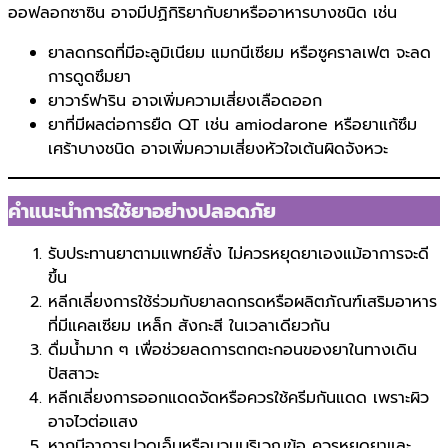
ออฟลอกซาซิน อาจมีปฏิกิริยากับยาหรืออาหารบางชนิด เช่น
ยาลดกรดที่มีอะลูมิเนียม แมกนีเซียม หรือซูคราลเฟต จะลด
การดูดซึมยา
ยาวาร์ฟาริน อาจเพิ่มความเสี่ยงเลือดออก
ยาที่มีผลต่อการยืด QT เช่น amiodarone หรือยาแก้ซึม
เศร้าบางชนิด อาจเพิ่มความเสี่ยงหัวใจเต้นผิดจังหวะ
คำแนะนำการใช้ยาอย่างปลอดภัย
รับประทานยาตามแพทย์สั่ง ไม่ควรหยุดยาเองแม้อาการจะดี
ขึ้น
หลีกเลี่ยงการใช้ร่วมกับยาลดกรดหรือผลิตภัณฑ์เสริมอาหาร
ที่มีแคลเซียม เหล็ก สังกะสี ในเวลาเดียวกัน
ดื่มน้ำมาก ๆ เพื่อช่วยลดการตกตะกอนของยาในทางเดิน
ปัสสาวะ
หลีกเลี่ยงการออกแดดจัดหรือควรใช้ครีมกันแดด เพราะผิว
อาจไวต่อแสง
หากมีอาการปวดเอ็นหรือบวมบริเวณข้อ ควรหยุดยาและ