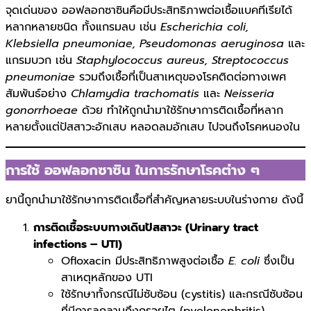
จุดเด่นของ ออฟลอกซาซินคือมีประสิทธิภาพต่อเชื้อแบคทีเรียได้
หลากหลายชนิด ทั้งแกรมลบ เช่น
Escherichia coli,
Klebsiella pneumoniae, Pseudomonas aeruginosa
และ
แกรมบวก เช่น
Staphylococcus aureus, Streptococcus
pneumoniae
รวมถึงเชื้อที่เป็นสาเหตุของโรคติดต่อทางเพศ
สัมพันธ์อย่าง
Chlamydia trachomatis
และ
Neisseria
gonorrhoeae
ด้วย ทำให้ถูกนำมาใช้รักษาการติดเชื้อที่หลาก
หลายตั้งแต่ปัสสาวะอักเสบ หลอดลมอักเสบ ไปจนถึงโรคหนองใน
การใช้ ออฟลอกซาซิน ในการรักษาโรคต่าง ๆ
ยานี้ถูกนำมาใช้รักษาการติดเชื้อที่สำคัญหลายระบบในร่างกาย ดังนี้
การติดเชื้อระบบทางเดินปัสสาวะ (Urinary tract
infections – UTI)
Ofloxacin มีประสิทธิภาพสูงต่อเชื้อ
E. coli
ซึ่งเป็น
สาเหตุหลักของ UTI
ใช้รักษาทั้งกรณีไม่ซับซ้อน (cystitis) และกรณีซับซ้อน