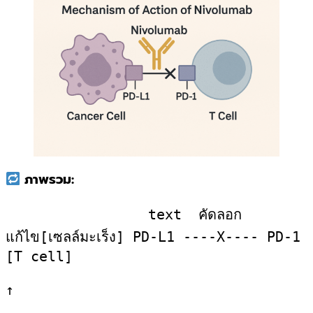
ภาพรวม:
                 text  คัดลอก
แก้ไข
[เซลล์มะเร็ง] PD-L1 ----X---- PD-1 
[T cell]
↑