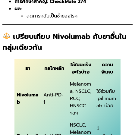
การศึกษาสำคัญ: CheckMate 274
ผล:
ลดการกลับเป็นซ้ำของโรค
เปรียบเทียบ Nivolumab กับยาอื่นใน
กลุ่มเดียวกัน
ใช้ในมะเร็ง
ความ
ยา
กลไกหลัก
อะไรบ้าง
พิเศษ
Melanom
a, NSCLC,
ใช้ร่วมกับ
Nivoluma
Anti-PD-
RCC,
Ipilimum
b
1
HNSCC
ab บ่อย
ฯลฯ
NSCLC,
มี
Melanom