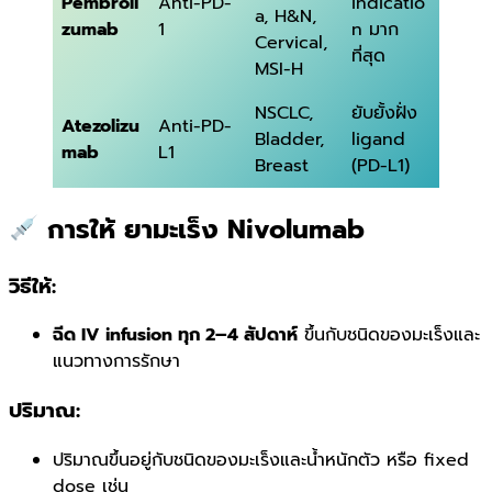
Pembroli
Anti-PD-
indicatio
a, H&N,
zumab
1
n มาก
Cervical,
ที่สุด
MSI-H
NSCLC,
ยับยั้งฝั่ง
Atezolizu
Anti-PD-
Bladder,
ligand
mab
L1
Breast
(PD-L1)
การให้ ยามะเร็ง Nivolumab
วิธีให้:
ฉีด IV infusion ทุก 2–4 สัปดาห์
ขึ้นกับชนิดของมะเร็งและ
แนวทางการรักษา
ปริมาณ:
ปริมาณขึ้นอยู่กับชนิดของมะเร็งและน้ำหนักตัว หรือ fixed
dose เช่น