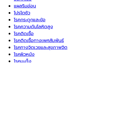
แผลริมอ่อน
โปรโตซัว
โรคกระดูกและข้อ
โรคความดันโลหิตสูง
โรคติดเชื้อ
โรคติดเชื้อทางเพศสัมพันธ์
โรคทางจิตเวชและสุขภาพจิต
โรคผิวหนัง
โรคมะเร็ง
โรคระบบทางเดินหายใจเรื้อรัง
โรคระบบทางเดินอาหารและตับ
โรคระบบประสาท
โรคระบบภูมิคุ้มกัน
โรคหัวใจและหลอดเลือด
โรคอ้วนและภาวะน้ำหนักเกิน
โรคเบาหวาน
โรคไขมันในเลือดสูง
โรคไต