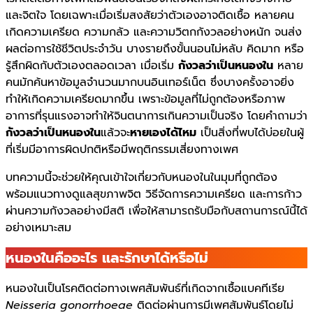
และจิตใจ โดยเฉพาะเมื่อเริ่มสงสัยว่าตัวเองอาจติดเชื้อ หลายคน
เกิดความเครียด ความกลัว และความวิตกกังวลอย่างหนัก จนส่ง
ผลต่อการใช้ชีวิตประจำวัน บางรายถึงขั้นนอนไม่หลับ คิดมาก หรือ
รู้สึกผิดกับตัวเองตลอดเวลา เมื่อเริ่ม
กังวลว่าเป็นหนองใน
หลาย
คนมักค้นหาข้อมูลจำนวนมากบนอินเทอร์เน็ต ซึ่งบางครั้งอาจยิ่ง
ทำให้เกิดความเครียดมากขึ้น เพราะข้อมูลที่ไม่ถูกต้องหรือภาพ
อาการที่รุนแรงอาจทำให้จินตนาการเกินความเป็นจริง โดยคำถามว่า
กังวลว่าเป็นหนองใน
แล้วจะ
หายเองได้ไหม
เป็นสิ่งที่พบได้บ่อยในผู้
ที่เริ่มมีอาการผิดปกติหรือมีพฤติกรรมเสี่ยงทางเพศ
บทความนี้จะช่วยให้คุณเข้าใจเกี่ยวกับหนองในในมุมที่ถูกต้อง
พร้อมแนวทางดูแลสุขภาพจิต วิธีจัดการความเครียด และการก้าว
ผ่านความกังวลอย่างมีสติ เพื่อให้สามารถรับมือกับสถานการณ์นี้ได้
อย่างเหมาะสม
หนองในคืออะไร และรักษาได้หรือไม่
หนองในเป็นโรคติดต่อทางเพศสัมพันธ์ที่เกิดจากเชื้อแบคทีเรีย
Neisseria gonorrhoeae
ติดต่อผ่านการมีเพศสัมพันธ์โดยไม่