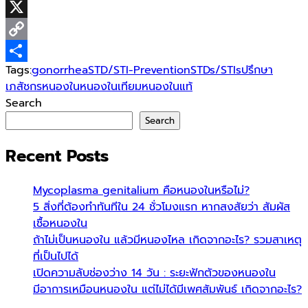
Line
X
Copy
Tags:
gonorrhea
STD/STI-Prevention
STDs/STIs
ปรึกษา
Link
Share
เภสัชกร
หนองใน
หนองในเทียม
หนองในแท้
Search
Search
Recent Posts
Mycoplasma genitalium คือหนองในหรือไม่?
5 สิ่งที่ต้องทำทันทีใน 24 ชั่วโมงแรก หากสงสัยว่า สัมผัส
เชื้อหนองใน
ถ้าไม่เป็นหนองใน แล้วมีหนองไหล เกิดจากอะไร? รวมสาเหตุ
ที่เป็นไปได้
เปิดความลับช่องว่าง 14 วัน : ระยะฟักตัวของหนองใน
มีอาการเหมือนหนองใน แต่ไม่ได้มีเพศสัมพันธ์ เกิดจากอะไร?