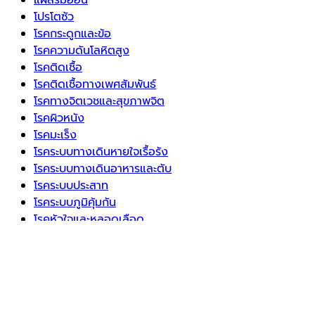
แผลริมอ่อน
โปรโตซัว
โรคกระดูกและข้อ
โรคความดันโลหิตสูง
โรคติดเชื้อ
โรคติดเชื้อทางเพศสัมพันธ์
โรคทางจิตเวชและสุขภาพจิต
โรคผิวหนัง
โรคมะเร็ง
โรคระบบทางเดินหายใจเรื้อรัง
โรคระบบทางเดินอาหารและตับ
โรคระบบประสาท
โรคระบบภูมิคุ้มกัน
โรคหัวใจและหลอดเลือด
โรคอ้วนและภาวะน้ำหนักเกิน
โรคเบาหวาน
โรคไขมันในเลือดสูง
โรคไต
โรคไม่ติดต่อ