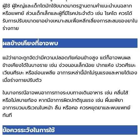
ผู้ใช้ ผู้ใหญ่และเด็กโตมักใช้ขนาดมาตรฐานตามคำแนะนำบนฉลาก
หรือแพทย์ ส่วนเด็กเล็กและผู้ที่มีโรคประจำตัว เช่น โรคไต ควรได้
รับการปรับขนาดยาอย่างเหมาะสมเพื่อหลีกเลี่ยงการสะสมของยาใน
ร่างกาย
ผลข้างเคียงที่อาจพบ
แม้ว่ายาจะถูกจัดว่ามีความปลอดภัยค่อนข้างสูง แต่ก็อาจพบผล
ข้างเคียงได้ในบางราย เช่น ง่วงนอนเล็กน้อย ปากแห้ง ปวดศีรษะ
เวียนศีรษะ หรืออ่อนเพลีย อาการเหล่านี้มักไม่รุนแรงและหายได้เอง
เมื่อร่างกายปรับตัว
ในบางกรณีอาจพบอาการทางระบบทางเดินอาหาร เช่น คลื่นไส้
หรือไม่สบายท้อง หากมีอาการผิดปกติรุนแรง เช่น ผื่นแพ้ยา
อาการบวมบริเวณใบหน้า ลิ้น หรือคอ ควรหยุดยาและพบแพทย์
ทันที
ข้อควรระวังในการใช้