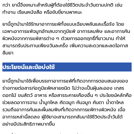
กว่า ยานี้จึงเหมาะสำหรับผู้ที่ต้องใช้ชีวิตประจำวันตามปกติ เช่น
ทำงาน เรียนหนังสือ หรือขับขี่ยานพาหนะ
ยานี้ถูกนำมาใช้รักษาอาการแพ้ทั้งแบบเฉียบพลันและเรื้อรัง โดย
เฉพาะอาการแพ้จมูกอักเสบจากภูมิแพ้ อาการลมพิษ และอาการคัน
ผิวหนังจากการแพ้สารต่าง ๆ ด้วยการออกฤทธิ์ที่ยาวนาน ทำให้
สามารถรับประทานเพียงวันละครั้ง เพิ่มความสะดวกและลดโอกาส
ลืมยา
ประโยชน์และข้อบ่งใช้
ยานี้ถูกนำมาใช้เพื่อบรรเทาอาการแพ้ที่เกิดจากการตอบสนองของ
ร่างกายต่อสารก่อภูมิแพ้หลายชนิด ไม่ว่าจะเป็นฝุ่นละออง เกสร
ดอกไม้ ขนสัตว์ อาหาร หรือสารระคายเคืองอื่น ๆ ประโยชน์หลักคือ
ช่วยลดอาการจาม น้ำมูกไหล คัดจมูก คันจมูก คันตา น้ำตาไหล
รวมถึงอาการคันและผื่นลมพิษที่เกิดจากการแพ้ทางผิวหนัง เมื่อ
อาการเหล่านี้ลดลง ผู้ใช้ยาจะสามารถกลับมาใช้ชีวิตประจำวันได้
อย่างมีประสิทธิภาพมากขึ้น