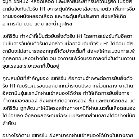
จมูก ผิวหนัง หลอดเลือด และปลายประสาทรับความรู้สึก เมื่อฮีส
ตามีนจับกับตัวรับ H1 จะกระตุ้นให้หลอดเลือดขยายตัว เพิ่มการซึม
ผ่านของผนังหลอดเลือด และกระตุ้นเส้นประสาท ส่งผลให้เกิด
อาการคัน บวม แดง และน้ำมูกไหล
เซทิริซีน ทำหน้าที่เป็นตัวยับยั้งตัวรับ H1 โดยการแข่งขันกับฮีสตา
มีนในการจับกับตัวรับดังกล่าว เมื่อยาจับกับตัวรับ H1 ได้ก่อน ฮีส
ตามีนจะไม่สามารถออกฤทธิ์ได้อย่างเต็มที่ ส่งผลให้กระบวนการแพ้
ถูกลดทอนลงอย่างชัดเจน อาการแพ้จึงบรรเทาลงทั้งในด้านความ
รุนแรงและระยะเวลาที่เป็นอยู่
คุณสมบัติที่สำคัญของ เซทิริซีน คือความจำเพาะต่อการยับยั้งตัว
รับ H1 ในบริเวณรอบนอกมากกว่าระบบประสาทส่วนกลาง ยาต้าน
ฮีสตามีนรุ่นแรกมักผ่านเข้าสมองได้ง่าย ทำให้เกิดการยับยั้งการ
ทำงานของสมอง ส่งผลให้เกิดอาการง่วง ซึม และสมาธิลดลง แต่
เซทิริซีน ถูกพัฒนาให้มีโครงสร้างทางเคมีที่ผ่านแนวกั้นเลือดสมอง
ได้น้อยลง จึงลดผลกระทบต่อระบบประสาทส่วนกลางได้อย่างมีนัย
สำคัญ
อย่างไรก็ตาม เซทิริซีน ยังสามารถผ่านเข้าสมองได้บ้างในบางราย