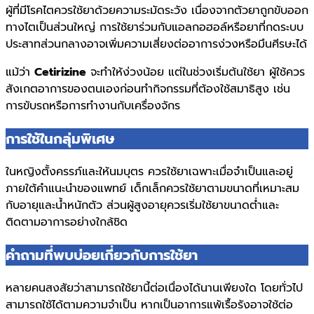
ผู้ที่มีโรคไตควรใช้ยาด้วยความระมัดระวัง เนื่องจากตัวยาถูกขับออก
ทางไตเป็นส่วนใหญ่ การใช้ยาร่วมกับแอลกอฮอล์หรือยาที่กดระบบ
ประสาทส่วนกลางอาจเพิ่มความเสี่ยงต่ออาการง่วงหรือมึนศีรษะได้
แม้ว่า
Cetirizine
จะทำให้ง่วงน้อย แต่ในช่วงเริ่มต้นใช้ยา ผู้ใช้ควร
สังเกตอาการของตนเองก่อนทำกิจกรรมที่ต้องใช้สมาธิสูง เช่น
การขับรถหรือการทำงานกับเครื่องจักร
การใช้ในกลุ่มพิเศษ
ในหญิงตั้งครรภ์และให้นมบุตร ควรใช้ยาเฉพาะเมื่อจำเป็นและอยู่
ภายใต้คำแนะนำของแพทย์ เด็กเล็กควรใช้ยาตามขนาดที่เหมาะสม
กับอายุและน้ำหนักตัว ส่วนผู้สูงอายุควรเริ่มใช้ยาขนาดต่ำและ
ติดตามอาการอย่างใกล้ชิด
คำถามที่พบบ่อยเกี่ยวกับการใช้ยา
หลายคนสงสัยว่าสามารถใช้ยานี้ต่อเนื่องได้นานเพียงใด โดยทั่วไป
สามารถใช้ได้ตามความจำเป็น หากเป็นอาการแพ้เรื้อรังอาจใช้ต่อ