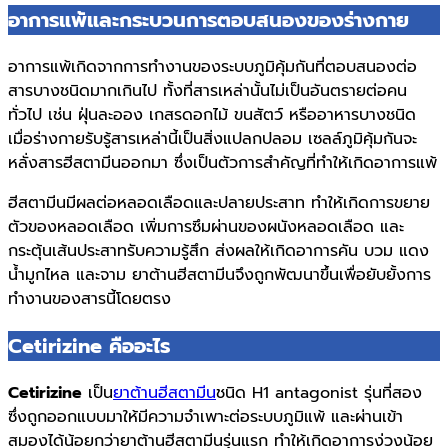
อาการแพ้และกระบวนการตอบสนองของร่างกาย
อาการแพ้เกิดจากการทำงานของระบบภูมิคุ้มกันที่ตอบสนองต่อ
สารบางชนิดมากเกินไป ทั้งที่สารเหล่านั้นไม่เป็นอันตรายต่อคน
ทั่วไป เช่น ฝุ่นละออง เกสรดอกไม้ ขนสัตว์ หรืออาหารบางชนิด
เมื่อร่างกายรับรู้สารเหล่านี้เป็นสิ่งแปลกปลอม เซลล์ภูมิคุ้มกันจะ
หลั่งสารฮีสตามีนออกมา ซึ่งเป็นตัวการสำคัญที่ทำให้เกิดอาการแพ้
ฮีสตามีนมีผลต่อหลอดเลือดและปลายประสาท ทำให้เกิดการขยาย
ตัวของหลอดเลือด เพิ่มการซึมผ่านของผนังหลอดเลือด และ
กระตุ้นเส้นประสาทรับความรู้สึก ส่งผลให้เกิดอาการคัน บวม แดง
น้ำมูกไหล และจาม ยาต้านฮีสตามีนจึงถูกพัฒนาขึ้นเพื่อยับยั้งการ
ทำงานของสารนี้โดยตรง
Cetirizine คืออะไร
Cetirizine
เป็น
ยาต้านฮีสตามีน
ชนิด H1 antagonist รุ่นที่สอง
ซึ่งถูกออกแบบมาให้มีความจำเพาะต่อระบบภูมิแพ้ และผ่านเข้า
สมองได้น้อยกว่ายาต้านฮีสตามีนรุ่นแรก ทำให้เกิดอาการง่วงน้อย