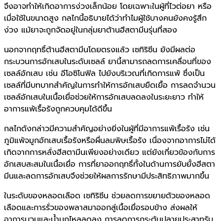
จึงอาจทำให้เกิดอาการง่วงเล็กน้อย โดยเฉพาะในผู้ที่ไวต่อยา หรือ
เมื่อใช้ในขนาดสูง กลไกนี้อธิบายได้ว่าทำไมผู้ใช้บางคนยังคงรู้สึก
ง่วง แม้ยาจะถูกจัดอยู่ในกลุ่มยาต้านฮีสตามีนรุ่นที่สอง
นอกจากฤทธิ์ต้านฮีสตามีนโดยตรงแล้ว เซทิริซีน ยังมีผลต่อ
กระบวนการอักเสบในระดับเซลล์ ยานี้สามารถลดการเคลื่อนที่ของ
เซลล์อักเสบ เช่น อีโอซิโนฟิล ไปยังบริเวณที่เกิดการแพ้ ซึ่งเป็น
เซลล์ที่มีบทบาทสำคัญในการทำให้การอักเสบยืดเยื้อ การลดจำนวน
เซลล์อักเสบในเนื้อเยื่อช่วยให้การอักเสบลดลงในระยะยาว ทำให้
อาการแพ้เรื้อรังถูกควบคุมได้ดีขึ้น
กลไกดังกล่าวมีความสำคัญอย่างยิ่งในผู้ที่มีอาการแพ้เรื้อรัง เช่น
ภูมิแพ้จมูกอักเสบเรื้อรังหรือผื่นลมพิษเรื้อรัง เนื่องจากอาการไม่ได้
เกิดจากการหลั่งฮีสตามีนเพียงอย่างเดียว แต่ยังเกี่ยวข้องกับการ
อักเสบสะสมในเนื้อเยื่อ การที่ยาออกฤทธิ์ทั้งในด้านการยับยั้งฮีสตา
มีนและลดการอักเสบจึงช่วยให้ผลการรักษามีประสิทธิภาพมากขึ้น
ในระดับของหลอดเลือด เซทิริซีน ช่วยลดการขยายตัวของหลอด
เลือดและการรั่วของพลาสมาออกสู่เนื้อเยื่อรอบข้าง ส่งผลให้
อาการบวมและน้ำมูกไหลลดลง การลดการกระตุ้นปลายประสาทรับ