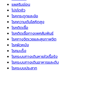
แผลริมอ่อน
โปรโตซัว
โรคกระดูกและข้อ
โรคความดันโลหิตสูง
โรคติดเชื้อ
โรคติดเชื้อทางเพศสัมพันธ์
โรคทางจิตเวชและสุขภาพจิต
โรคผิวหนัง
โรคมะเร็ง
โรคระบบทางเดินหายใจเรื้อรัง
โรคระบบทางเดินอาหารและตับ
โรคระบบประสาท
โรคระบบภูมิคุ้มกัน
โรคหัวใจและหลอดเลือด
โรคอ้วนและภาวะน้ำหนักเกิน
โรคเบาหวาน
โรคไขมันในเลือดสูง
โรคไต