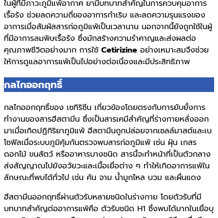
ในผู้ที่มีภาวะภูมิแพ้อากาศ ยามีบทบาทสำคัญในการควบคุมอาการ
เรื้อรัง ช่วยลดความถี่ของอาการกำเริบ และลดความรุนแรงของ
อาการเมื่อสัมผัสสารก่อภูมิแพ้เป็นเวลานาน นอกจากนี้ยังถูกใช้ในผู้
ที่มีอาการลมพิษเรื้อรัง ซึ่งมักสร้างความรำคาญและส่งผลต่อ
คุณภาพชีวิตอย่างมาก การใช้
Cetirizine
อย่างเหมาะสมจึงช่วย
ให้การดูแลอาการแพ้เป็นไปอย่างต่อเนื่องและมีประสิทธิภาพ
กลไกออกฤทธิ์
กลไกออกฤทธิ์ของ เซทิริซีน เกี่ยวข้องโดยตรงกับการยับยั้งการ
ทำงานของสารฮีสตามีน ซึ่งเป็นสารเคมีสำคัญที่ร่างกายหลั่งออก
มาเมื่อเกิดปฏิกิริยาภูมิแพ้ ฮีสตามีนถูกปล่อยจากเซลล์มาสต์และเบ
โซฟิลเมื่อระบบภูมิคุ้มกันตรวจพบสารก่อภูมิแพ้ เช่น ฝุ่น เกสร
ดอกไม้ ขนสัตว์ หรืออาหารบางชนิด สารนี้จะทำหน้าที่เป็นตัวกลาง
ส่งสัญญาณไปยังอวัยวะและเนื้อเยื่อต่าง ๆ ทำให้เกิดอาการแพ้ใน
ลักษณะที่พบได้ทั่วไป เช่น คัน จาม น้ำมูกไหล บวม และผื่นแดง
ฮีสตามีนออกฤทธิ์ผ่านตัวรับหลายชนิดในร่างกาย โดยตัวรับที่มี
บทบาทสำคัญต่ออาการแพ้คือ ตัวรับชนิด H1 ซึ่งพบได้มากในเยื่อบุ