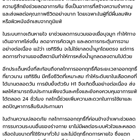
ความรู้สึกยังช่วยลดอาการคัน ซึ่งเป็นอาการที่สร้างความรำคาญ
และส่งผลต่อคุณภาพชีวิตอย่างมาก โดยเฉพาะในผู้ที่มีผื่นลมพิษ
หรือผิวหนังอักเสบจากภูมิแพ้
ในระบบทางเดินหายใจ ยาช่วยลดการบวมของเยื่อบุจมูก ทำให้ทาง
เดินอากาศโล่งขึ้น ลดอาการคัดจมูก และลดการกระตุ้นการจาม
อย่างต่อเนื่อง แม้ว่า เซทิริซีน จะไม่ใช่ยาลดน้ำมูกโดยตรง แต่การ
ลดการทำงานของฮีสตามีนทำให้การหลั่งน้ำมูกลดลงตามไปด้วย
อีกประเด็นหนึ่งที่สะท้อนถึงกลไกการออกฤทธิ์คือระยะเวลาออกฤทธิ์
ที่ยาวนาน เซทิริซีน มีครึ่งชีวิตที่เหมาะสม ทำให้ระดับยาในเลือดคงที่
ได้นานตลอดวัน การยับยั้งตัวรับ H1 จึงเกิดขึ้นอย่างต่อเนื่อง ส่ง
ผลให้สามารถรับประทานเพียงวันละครั้งและยังคงควบคุมอาการแพ้
ได้ตลอด 24 ชั่วโมง กลไกนี้ช่วยเพิ่มความสะดวกในการใช้ยาและ
ลดปัญหาการลืมรับประทานยา
ในด้านความปลอดภัย กลไกการออกฤทธิ์ที่ค่อนข้างจำเพาะช่วยลด
การรบกวนระบบอื่นของร่างกาย ยาไม่มีผลต่อระบบหัวใจและหลอด
เลือดในขนาดที่ใช้รักษาทั่วไป และไม่มีฤทธิ์กดการหายใจ ซึ่งแตก