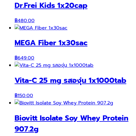
Dr.Frei Kids 1x20cap
฿
480.00
MEGA Fiber 1x30sac
฿
649.00
Vita-C 25 mg รสองุ่น 1x1000tab
฿
150.00
Biovitt Isolate Soy Whey Protein
907.2g