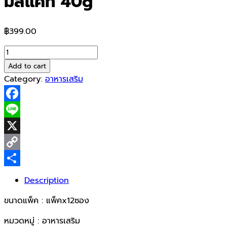
มัสแคท 40g
฿
399.00
Vita
C
Add to cart
Calcium
Category:
อาหารเสริม
Gummy
องุ่น
Facebook
มัส
แคท
Line
40g
X
quantity
Copy
Link
Share
Description
ขนาดแพ็ค : แพ็คx12ซอง
หมวดหมู่ : อาหารเสริม