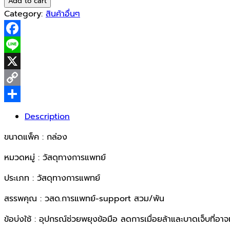
Add to cart
Wrist
Category:
สินค้าอื่นๆ
L
(พยุง
Facebook
ข้อ
มือ
Line
ชนิด
X
สวม)
Copy
quantity
Link
Share
Description
ขนาดแพ็ค : กล่อง
หมวดหมู่ : วัสดุทางการแพทย์
ประเภท : วัสดุทางการแพทย์
สรรพคุณ : วสด.การแพทย์-support สวม/พัน
ข้อบ่งใช้ : อุปกรณ์ช่วยพยุงข้อมือ ลดการเมื่อยล้าและบาดเจ็บที่อาจ