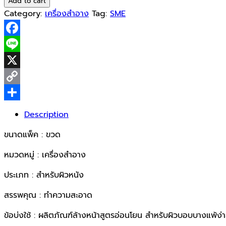
Add to cart
Extra
Category:
เครื่องสำอาง
Tag:
SME
Sensitive
serum
Facebook
cleanser
100ml
Line
quantity
X
Copy
Link
Share
Description
ขนาดแพ็ค : ขวด
หมวดหมู่ : เครื่องสำอาง
ประเภท : สำหรับผิวหนัง
สรรพคุณ : ทำความสะอาด
ข้อบ่งใช้ : ผลิตภัณฑ์ล้างหน้าสูตรอ่อนโยน สำหรับผิวบอบบางแพ้ง่าย