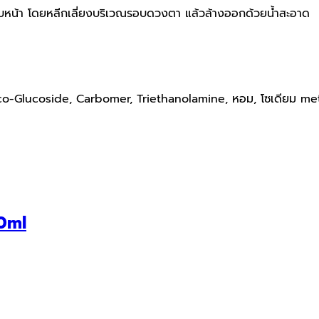
่วใบหน้า โดยหลีกเลี่ยงบริเวณรอบดวงตา แล้วล้างออกด้วยน้ำสะอาด
, Coco-Glucoside, Carbomer, Triethanolamine, หอม, โซเดียม me
0ml