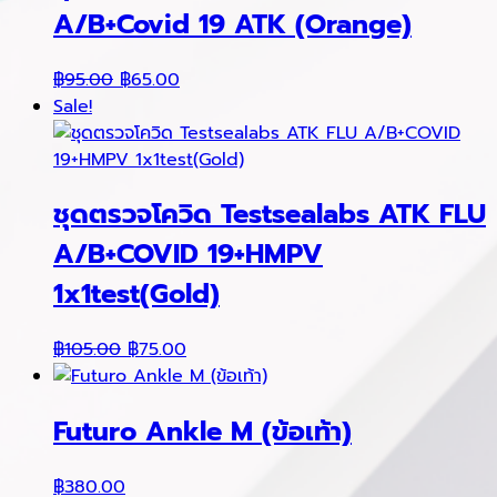
A/B+Covid 19 ATK (Orange)
Original
Current
฿
95.00
฿
65.00
price
price
Sale!
was:
is:
฿95.00.
฿65.00.
ชุดตรวจโควิด Testsealabs ATK FLU
A/B+COVID 19+HMPV
1x1test(Gold)
Original
Current
฿
105.00
฿
75.00
price
price
was:
is:
Futuro Ankle M (ข้อเท้า)
฿105.00.
฿75.00.
฿
380.00