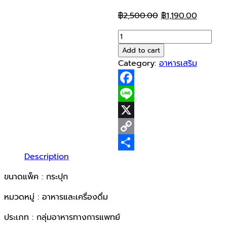
Original
Current
฿
2,500.00
฿
1,190.00
price
price
MEGA
was:
is:
Glucomeal
Add to cart
฿2,500.00.
฿1,190.0
400
Category:
อาหารเสริม
g
quantity
Facebook
Line
X
Copy
Description
Link
Share
ขนาดแพ็ค : กระปุก
หมวดหมู่ : อาหารและเครื่องดื่ม
ประเภท : กลุ่มอาหารทางการแพทย์