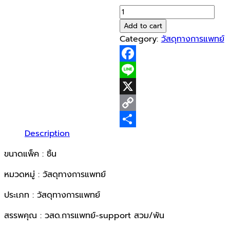
price
price
Futuro
was:
is:
Knee
Add to cart
฿580.00.
฿380.00.
S
Category:
วัสดุทางการแพทย์
(เข่า)
quantity
Facebook
Line
X
Copy
Description
Link
Share
ขนาดแพ็ค : ชิ้น
หมวดหมู่ : วัสดุทางการแพทย์
ประเภท : วัสดุทางการแพทย์
สรรพคุณ : วสด.การแพทย์-support สวม/พัน