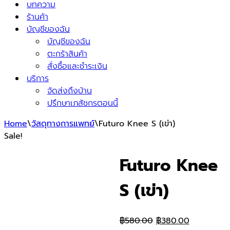
บทความ
ร้านค้า
บัญชีของฉัน
บัญชีของฉัน
ตะกร้าสินค้า
สั่งซื้อและชำระเงิน
บริการ
จัดส่งถึงบ้าน
ปรึกษาเภสัชกรตอนนี้
Home
\
วัสดุทางการแพทย์
\
Futuro Knee S (เข่า)
Sale!
Futuro Knee
S (เข่า)
Original
Current
฿
580.00
฿
380.00