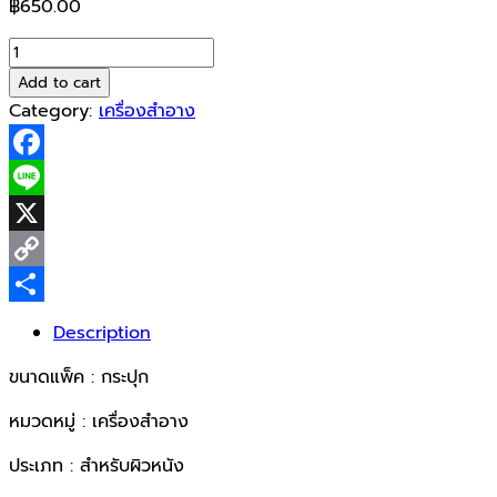
฿
650.00
CERAVE
Moisturising
Add to cart
Cream
Category:
เครื่องสำอาง
16oz(454g)
quantity
Facebook
Line
X
Copy
Link
Share
Description
ขนาดแพ็ค : กระปุก
หมวดหมู่ : เครื่องสำอาง
ประเภท : สำหรับผิวหนัง