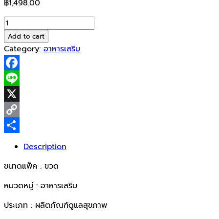
฿
1,498.00
Bm
Probiotics
Add to cart
+
Category:
อาหารเสริม
Daily
Balance
Facebook
1x30tab
quantity
Line
X
Copy
Link
Share
Description
ขนาดแพ็ค : ขวด
หมวดหมู่ : อาหารเสริม
ประเภท : ผลิตภัณฑ์ดูแลสุขภาพ