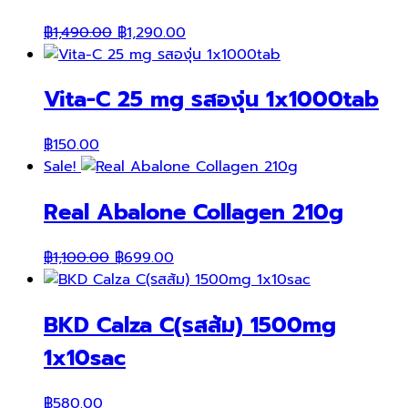
Original
Current
฿
1,490.00
฿
1,290.00
price
price
was:
is:
Vita-C 25 mg รสองุ่น 1x1000tab
฿1,490.00.
฿1,290.00.
฿
150.00
Sale!
Real Abalone Collagen 210g
Original
Current
฿
1,100.00
฿
699.00
price
price
was:
is:
BKD Calza C(รสส้ม) 1500mg
฿1,100.00.
฿699.00.
1x10sac
฿
580.00