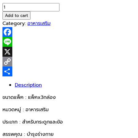
BKD
Calza
Add to cart
C(รส
Category:
อาหารเสริม
ส้ม)
1500mg
Facebook
1x10sac
quantity
Line
X
Copy
Link
Share
Description
ขนาดแพ็ค : แพ็คx3กล่อง
หมวดหมู่ : อาหารเสริม
ประเภท : สำหรับกระดูกและข้อ
สรรพคุณ : บำรุงร่างกาย