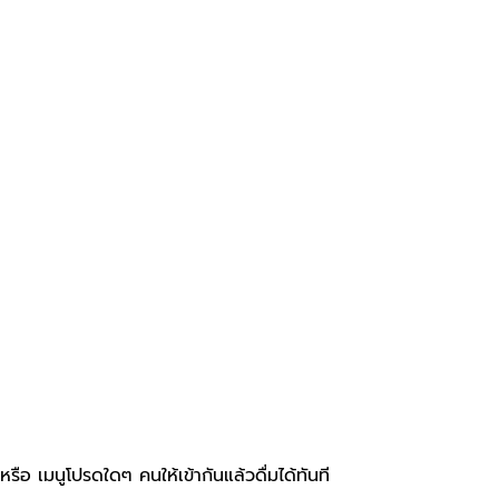
รือ เมนูโปรดใดๆ คนให้เข้ากันแล้วดื่มได้ทันที