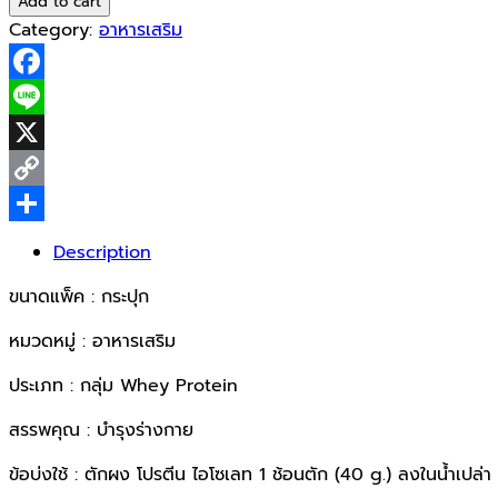
Add to cart
Protein
Category:
อาหารเสริม
Green
Tea
Facebook
Latte
907.2g
Line
quantity
X
Copy
Link
Share
Description
ขนาดแพ็ค : กระปุก
หมวดหมู่ : อาหารเสริม
ประเภท : กลุ่ม Whey Protein
สรรพคุณ : บำรุงร่างกาย
ข้อบ่งใช้ : ตักผง โปรตีน ไอโซเลท 1 ช้อนตัก (40 g.) ลงในน้ำเปล่า ห