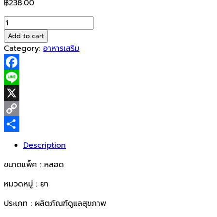
฿
238.00
Berocca
Performance
Add to cart
Acelora&Mango
Category:
อาหารเสริม
1x15tab
quantity
Facebook
Line
X
Copy
Link
Share
Description
ขนาดแพ็ค : หลอด
หมวดหมู่ : ยา
ประเภท : ผลิตภัณฑ์ดูแลสุขภาพ