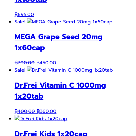
฿
695.00
Sale!
MEGA Grape Seed 20mg
1x60cap
Original
Current
฿
700.00
฿
450.00
price
price
Sale!
was:
is:
Dr.Frei Vitamin C 1000mg
฿700.00.
฿450.00.
1x20tab
Original
Current
฿
400.00
฿
360.00
price
price
was:
is:
Dr.Frei Kids 1x20cap
฿400.00.
฿360.00.