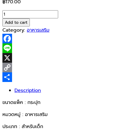
฿
170.00
Ascorbic
Acid
Add to cart
(Vit
Category:
อาหารเสริม
C)
50mg
Facebook
ส้ม1x1000tab
quantity
Line
X
Copy
Link
Share
Description
ขนาดแพ็ค : กระปุก
หมวดหมู่ : อาหารเสริม
ประเภท : สำหรับเด็ก