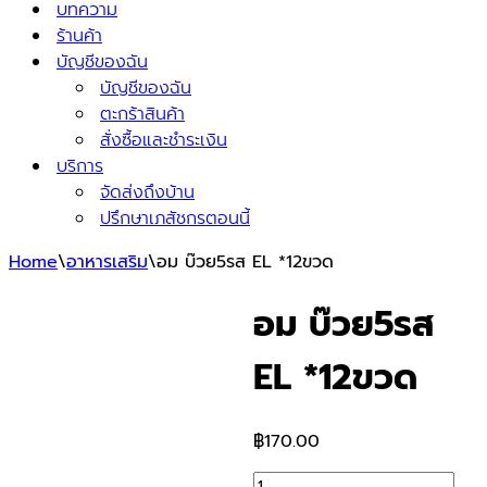
บทความ
ร้านค้า
บัญชีของฉัน
บัญชีของฉัน
ตะกร้าสินค้า
สั่งซื้อและชำระเงิน
บริการ
จัดส่งถึงบ้าน
ปรึกษาเภสัชกรตอนนี้
Home
\
อาหารเสริม
\
อม บ๊วย5รส EL *12ขวด
อม บ๊วย5รส
EL *12ขวด
฿
170.00
อม