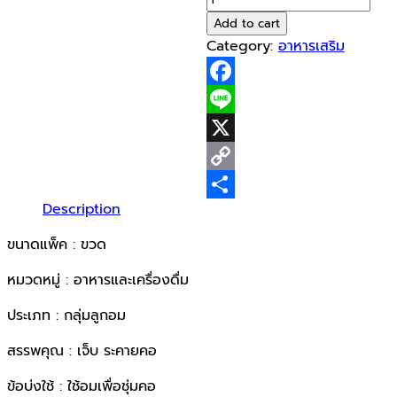
บ๊วย5รส
Add to cart
EL
Category:
อาหารเสริม
*12ขวด
quantity
Facebook
Line
X
Copy
Description
Link
Share
ขนาดแพ็ค : ขวด
หมวดหมู่ : อาหารและเครื่องดื่ม
ประเภท : กลุ่มลูกอม
สรรพคุณ : เจ็บ ระคายคอ
ข้อบ่งใช้ : ใช้อมเพื่อชุ่มคอ