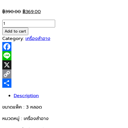
Original
Current
฿
390.00
฿
369.00
price
price
ยัน
was:
is:
ฮี
Add to cart
฿390.00.
฿369.00.
เม
Category:
เครื่องสำอาง
ล่า
ครีม
Facebook
20กรัม
*
Line
3หลอด
X
quantity
Copy
Link
Share
Description
ขนาดแพ็ค : 3 หลอด
หมวดหมู่ : เครื่องสำอาง