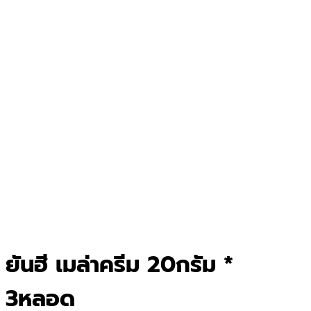
ยันฮี เมล่าครีม 20กรัม *
3หลอด