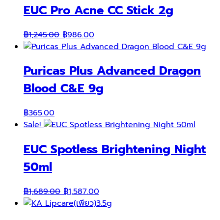
EUC Pro Acne CC Stick 2g
Original
Current
฿
1,245.00
฿
986.00
price
price
was:
is:
Puricas Plus Advanced Dragon
฿1,245.00.
฿986.00.
Blood C&E 9g
฿
365.00
Sale!
EUC Spotless Brightening Night
50ml
Original
Current
฿
1,689.00
฿
1,587.00
price
price
was:
is: