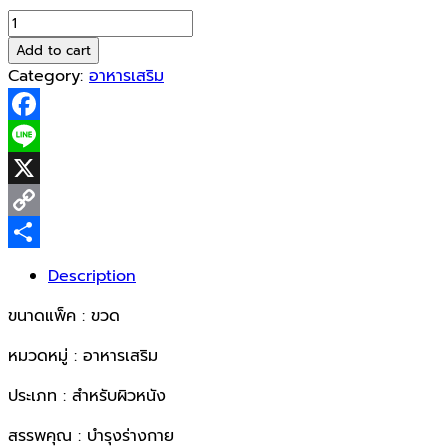
น้ำมัน
มะพร้าว
Add to cart
สกัด
Category:
อาหารเสริม
เย็น100%
100มล
Facebook
quantity
Line
X
Copy
Link
Share
Description
ขนาดแพ็ค : ขวด
หมวดหมู่ : อาหารเสริม
ประเภท : สำหรับผิวหนัง
สรรพคุณ : บำรุงร่างกาย