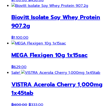
price
price
was:
is:
Biovitt Isolate Soy Whey Protein
฿700.00.
฿450.00.
907.2g
฿
1,100.00
MEGA Flexigen 10g 1x15sac
฿
629.00
Sale!
VISTRA Acerola Cherry 1,000mg
1x45tab
Original
Current
฿
400.00
฿
333.00