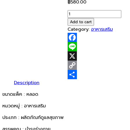
฿
580.00
Dr.Frei
L-
Add to cart
Carnitine
Category:
อาหารเสริม
1x20cap
quantity
Facebook
Line
X
Copy
Description
Link
Share
ขนาดแพ็ค : หลอด
หมวดหมู่ : อาหารเสริม
ประเภท : ผลิตภัณฑ์ดูแลสุขภาพ
สรรพคุณ : บำรุงร่างกาย