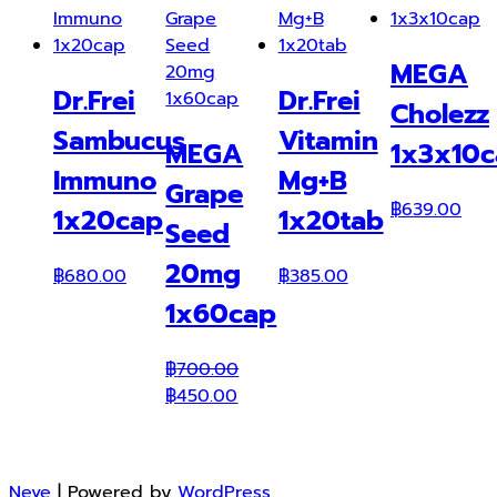
MEGA
Dr.Frei
Dr.Frei
Cholezz
Sambucus
Vitamin
MEGA
1x3x10
Immuno
Mg+B
Grape
฿
639.00
1x20cap
1x20tab
Seed
20mg
฿
680.00
฿
385.00
1x60cap
฿
700.00
Original
Current
฿
450.00
price
price
was:
is:
฿700.00.
฿450.00.
Neve
| Powered by
WordPress