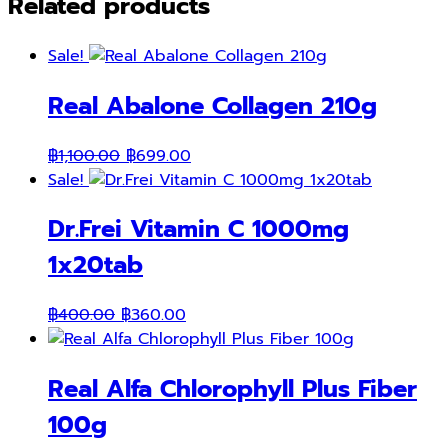
Related products
Sale!
Real Abalone Collagen 210g
Original
Current
฿
1,100.00
฿
699.00
price
price
Sale!
was:
is:
Dr.Frei Vitamin C 1000mg
฿1,100.00.
฿699.00.
1x20tab
Original
Current
฿
400.00
฿
360.00
price
price
was:
is:
Real Alfa Chlorophyll Plus Fiber
฿400.00.
฿360.00.
100g