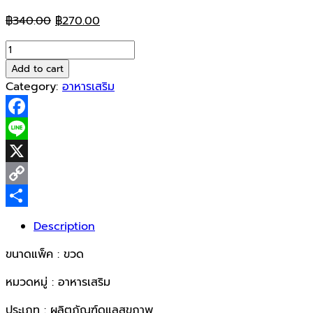
Original
Current
฿
340.00
฿
270.00
price
price
VISTRA
was:
is:
Gotu
Add to cart
฿340.00.
฿270.00.
Kola
Category:
อาหารเสริม
Extract
Plus
Facebook
Zinc
1x30cap
Line
quantity
X
Copy
Link
Share
Description
ขนาดแพ็ค : ขวด
หมวดหมู่ : อาหารเสริม
ประเภท : ผลิตภัณฑ์ดูแลสุขภาพ